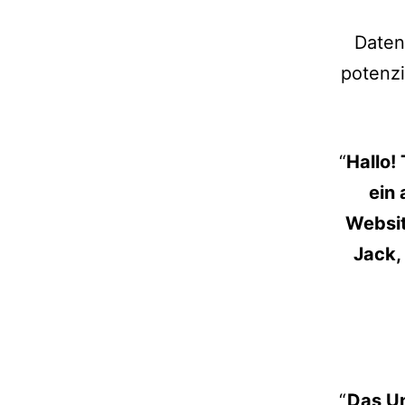
Daten
potenzi
Hallo!
ein 
Websit
Jack,
Das U