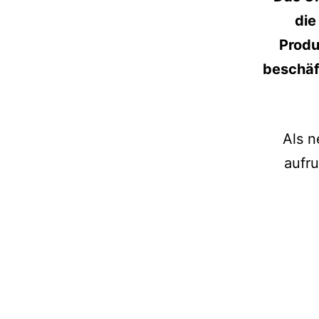
die
Produ
beschäf
Als n
aufr