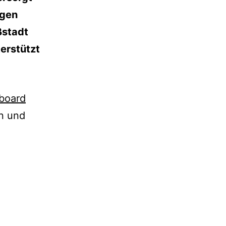
igen
ßstadt
erstützt
board
n und