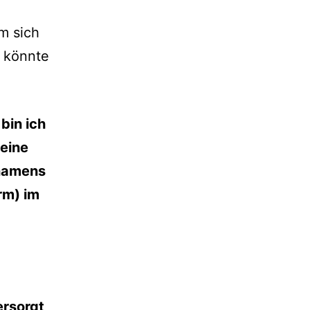
m sich
t könnte
bin ich
meine
 namens
rm) im
rsorgt